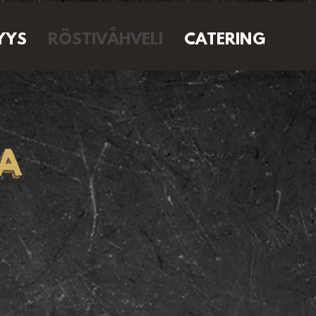
YYS
RÖSTIVÅHVELI
CATERING
A